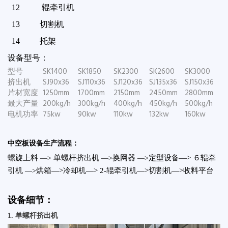
12
辊牵引机
13
切割机
14
托架
设备型号：
型号
SK1400
SK1850
SK2300
SK2600
SK3000
挤出机
SJ90x36
SJ110x36
SJ120x36
SJ135x36
SJ150x36
片材宽度
1250mm
1700mm
2150mm
2450mm
2800mm
最大产量
200kg/h
300kg/h
400kg/h
450kg/h
500kg/h
电机功率
75kw
90kw
110kw
132kw
160kw
中空板设备生产流程：
螺旋上料
单螺杆挤出机
换网器
定型设备—> ６辊牵
—>
—>
—>
引机
烘箱—>冷却机—> 2-辊牵引机—>切割机—>收料平台
—>
设备细节：
1
. 单螺杆挤出机