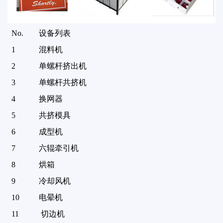
No.
设备列表
1
混料机
2
单螺杆挤出机
3
单螺杆共挤机
4
换网器
5
共挤模具
6
成型机
7
六辊牵引机
8
烘箱
9
冷却风机
10
电晕机
11
切边机