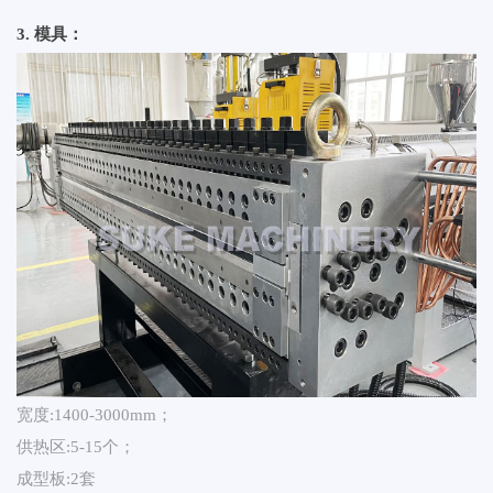
3. 模具：
宽度:1400-3000mm；
供热区:5-15个；
成型板:2套