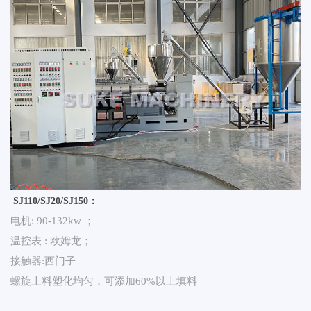
SJ110/SJ20/SJ150：
电机: 90-132kw ；
温控表 : 欧姆龙；
接触器:西门子
螺旋上料塑化均匀，可添加60%以上填料